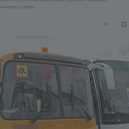
нжевого цвета.
1/6
—