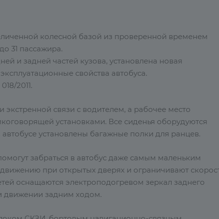
еличенной колесной базой из проверенной временем
до 31 пассажира.
ей и задней частей кузова, установлена новая
эксплуатационные свойства автобуса.
018/2011.
 экстренной связи с водителем, а рабочее место
коговорящей установками. Все сиденья оборудуются
 автобусе установлены багажные полки для ранцев.
помогут забраться в автобус даже самым маленьким
 движению при открытых дверях и ограничивают скорос
детей оснащаются электроподогревом зеркал заднего
и движении задним ходом.
блоком СКЗИ, бортовым навигационно-связным