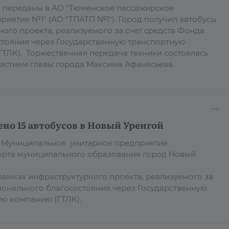
в переданы в АО "Тюменское пассажирское
риятие №1" (АО "ТПАТП №1"). Город получил автобусы
ного проекта, реализуемого за счет средств Фонда
тояния через Государственную транспортную
ТЛК). Торжественная передача техники состоялась
участием главы города Максима Афанасьева.
но 15 автобусов в Новый Уренгой
 в Муниципальное унитарное предприятие
орта муниципального образования город Новый
рамках инфраструктурного проекта, реализуемого за
ионального благосостояния через Государственную
ую компанию (ГТЛК).