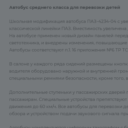
Автобус среднего класса для перевозки детей
Школьная модификация автобуса ПАЗ-4234-04 с ув
классической линейки ПАЗ. Вместимость увеличена 
На автобусе применен новый дизайн панелей передн
светотехника, и внедрены изменения, повышающие 
Автобусы соответствуют п.1. 16 приложения №6 ТР ТС 
В салоне у каждого ряда сидений размещены кнопки
водителя оборудовано наружной и внутренней гром
специальными ремнями безопасности, кроме того, в
Дополнительные ступеньки у пассажирских дверей 
пассажирам. Специальные устройства препятствуют
движения до 60 км/ч. Все автобусы для перевозки 
обзора и устройством подачи звукового сигнала пр
Автобусы комплектуются цифровым тахографом с 