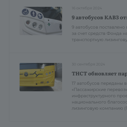
16 октября 2024
9 автобусов КАВЗ о
9 автобусов поставлено
за счет средств Фонда 
транспортную лизингову
30 сентября 2024
ТНСТ обновляет пар
17 автобусов переданы 
«Пассажирские перевозк
инфраструктурного прое
национального благосос
лизинговую компанию (Г