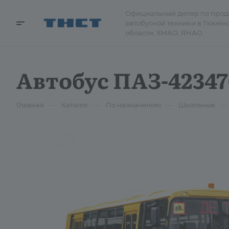
Официальный дилер по про
автобусной техники в Тюмен
области, ХМАО, ЯНАО
Автобус ПАЗ-4234
—
—
—
—
Главная
Каталог
По назначению
Школьные