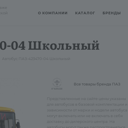
даже
ской
О КОМПАНИИ
КАТАЛОГ
БРЕНДЫ
70-04 Школьный
Автобус ПАЗ-423470-04 Школьный
Все товары бренда ПАЗ
Представленные на сайте цены указаны
для автобусов в базовой комплектации и
зависимости от марки и модели автобуса
могут включать или не включать в себя
доставку до дилерского центра. На
автобусы могут также распространяться