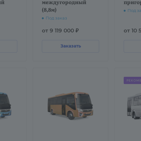
ый
междугородный
приго
(8,8м)
Под з
Под заказ
от 9 119 000 ₽
от 10 
Заказать
РЕКОМ