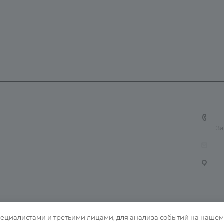
 и доставка
Контакты
Карта сайта
+7
За
tn
6
циалистами и третьими лицами, для анализа событий на нашем в