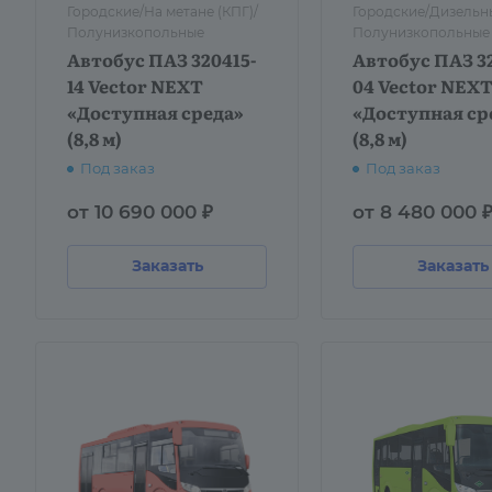
Городские/На метане (КПГ)/
Городские/Дизельн
Полунизкопольные
Полунизкопольные
Автобус ПАЗ 320415-
Автобус ПАЗ 32
14 Vector NEXT
04 Vector NEX
«Доступная среда»
«Доступная ср
(8,8 м)
(8,8 м)
Под заказ
Под заказ
от 10 690 000 ₽
от 8 480 000 
Заказать
Заказать