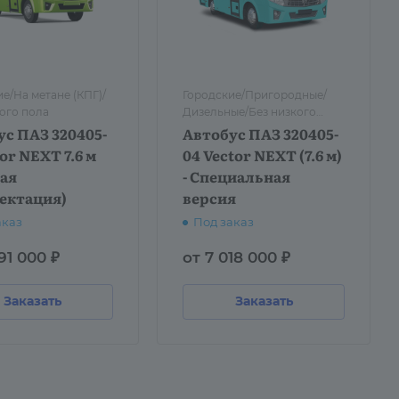
е/На метане (КПГ)/
Городские/Пригородные/
ого пола
Дизельные/Без низкого
пола
ус ПАЗ 320405-
Автобус ПАЗ 320405-
tor NEXT 7.6 м
04 Vector NEXT (7.6 м)
вая
- Специальная
ектация)
версия
аказ
Под заказ
91 000 ₽
от 7 018 000 ₽
Заказать
Заказать