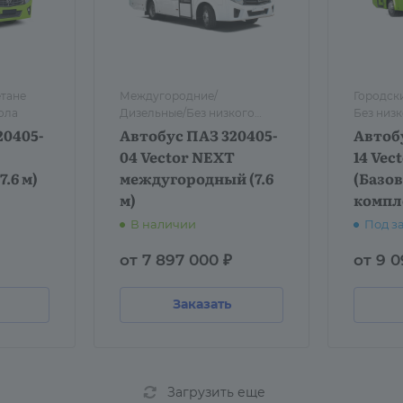
тане
Междугородние/
Городски
ола
Дизельные/Без низкого
Без низк
пола
20405-
Автобус ПАЗ 320405-
Автоб
04 Vector NEXT
14 Vec
.6 м)
междугородный (7.6
(Базо
м)
компл
В наличии
Под з
от 7 897 000 ₽
от 9 0
Заказать
Загрузить еще