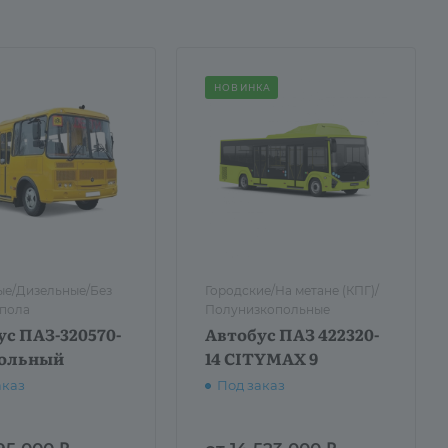
НОВИНКА
е/Дизельные/Без
Городские/На метане (КПГ)/
 пола
Полунизкопольные
ус ПАЗ-320570-
Автобус ПАЗ 422320-
ольный
14 CITYMAX 9
аказ
Под заказ