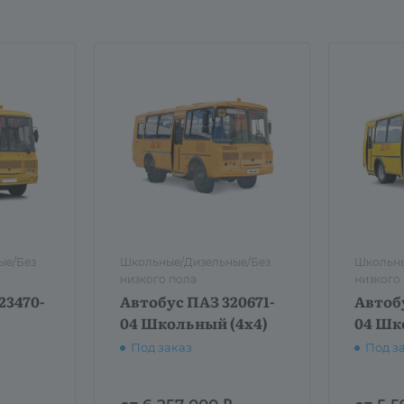
ые/Без
Школьные/Дизельные/Без
Школьны
низкого пола
низкого
23470-
Автобус ПАЗ 320671-
Автоб
04 Школьный (4х4)
04 Шк
Под заказ
Под з