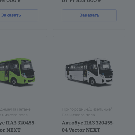
95 000 ₽
от 14 523 000 ₽
Заказать
Заказать
дные/На метане
Пригородные/Дизельные/
з низкого пола
Без низкого пола
с ПАЗ 320455-
Автобус ПАЗ 320455-
tor NEXT
04 Vector NEXT