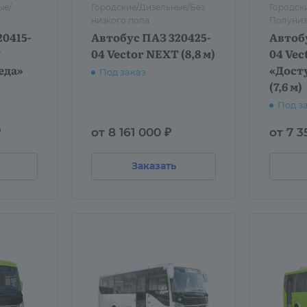
ые/
Городские/Дизельные/Без
Городск
низкого пола
Полуниз
0415-
Автобус ПАЗ 320425-
Автобу
T
04 Vector NEXT (8,8 м)
04 Vec
еда»
«Дост
Под заказ
(7,6 м)
Под з
₽
от 8 161 000 ₽
от 7 3
Заказать