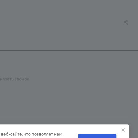
 (3452) 57-90-35
казать звонок
st@bus72.ru
25034, Тюменская область, Тюмень, ул. Дамбовская, 10
еб-сайте, что позволяет нам