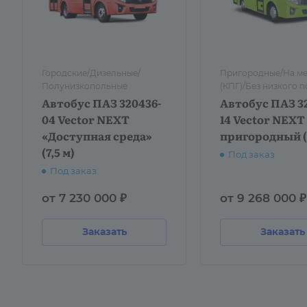
Городские/Дизельные/
Пригородные/На ме
Полунизкопольные
(КПГ)/Без низкого п
Автобус ПАЗ 320436-
Автобус ПАЗ 3
04 Vector NEXT
14 Vector NEXT
«Доступная среда»
пригородный (7
(7,5 м)
Под заказ
Под заказ
от 7 230 000 ₽
от 9 268 000 ₽
Заказать
Заказать