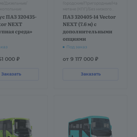
ие/Дизельные/
Городские/Пригородные/На
копольные
метане (КПГ)/Без низкого
пола
с ПАЗ 320435-
ПАЗ 320405-14 Vector
tor NEXT
NEXT (7.6 м) с
упная среда»
дополнительными
опциями
аказ
Под заказ
51 000 ₽
от 9 117 000 ₽
Заказать
Заказать