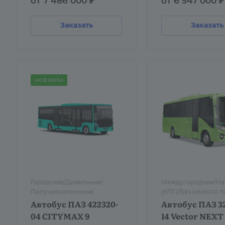
от 7 486 000 ₽
от 6 547 000 ₽
Заказать
Заказать
НОВИНКА
Городские/Дизельные/
Междугородние/На
Полунизкопольные
(КПГ)/Без низкого п
Автобус ПАЗ 422320-
Автобус ПАЗ 3
04 CITYMAX 9
14 Vector NEXT