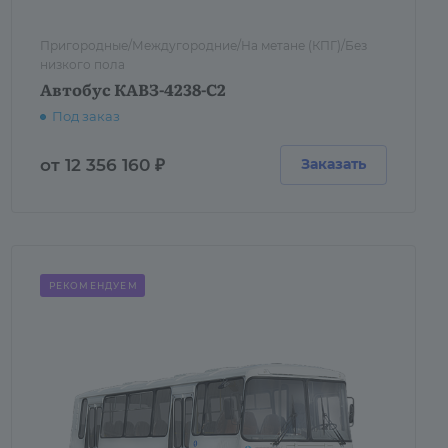
Пригородные/Междугородние/На метане (КПГ)/Без
низкого пола
Автобус КАВЗ-4238-C2
Под заказ
от 12 356 160 ₽
Заказать
РЕКОМЕНДУЕМ