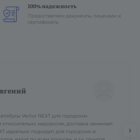
100% надежность
Предоставляем документы, лицензии и
сертификаты
вгений
втобусы Vector NEXT для городских
и относительно недорогие, доставка занимает
EXT идеально подходит для городских и
ов, ездит по всем дорогам, в т.ч. грунтов...