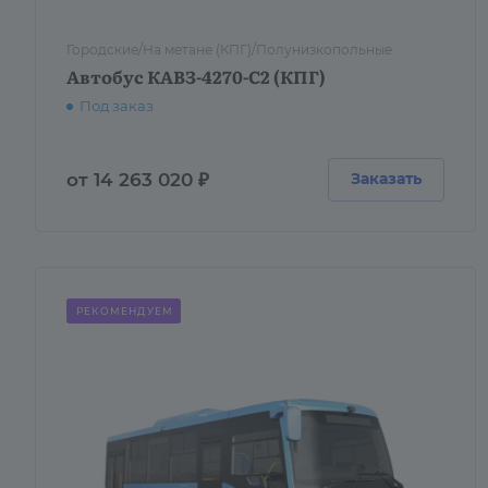
Городские/На метане (КПГ)/Полунизкопольные
Автобус КАВЗ-4270-C2 (КПГ)
Под заказ
от 14 263 020 ₽
Заказать
РЕКОМЕНДУЕМ