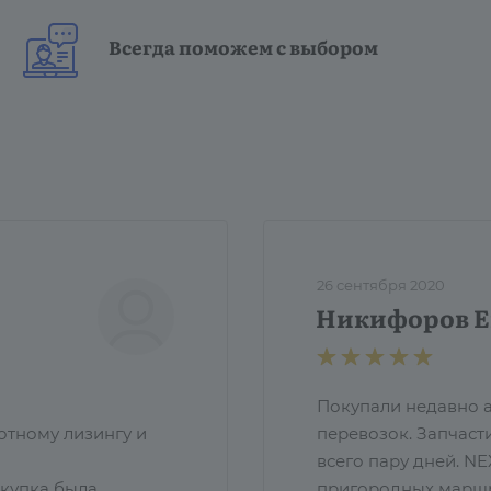
Всегда поможем с выбором
26 сентября 2020
Никифоров Е
Покупали недавно а
отному лизингу и
перевозок. Запчаст
всего пару дней. N
окупка была
пригородных маршрут